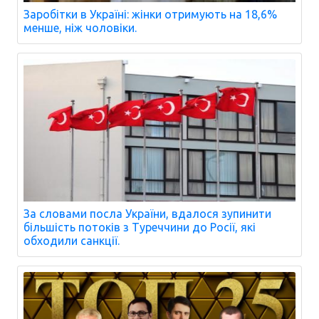
Заробітки в Україні: жінки отримують на 18,6%
менше, ніж чоловіки.
За словами посла України, вдалося зупинити
більшість потоків з Туреччини до Росії, які
обходили санкції.