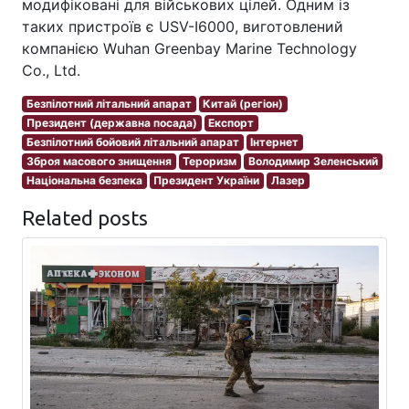
модифіковані для військових цілей. Одним із
таких пристроїв є USV-I6000, виготовлений
компанією Wuhan Greenbay Marine Technology
Co., Ltd.
Безпілотний літальний апарат
Китай (регіон)
Президент (державна посада)
Експорт
Безпілотний бойовий літальний апарат
Інтернет
Зброя масового знищення
Тероризм
Володимир Зеленський
Національна безпека
Президент України
Лазер
Related posts