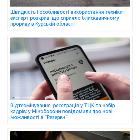
Швидкість і особливості використання техніки:
експерт розкрив, що сприяло блискавичному
прориву в Курській області
Відтермінування, реєстрація у ТЦК та набір
кадрів: у Міноборони повідомили про нові
можливості в "Резерв+"