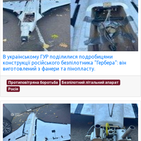
В українському ГУР поділилися подробицями
конструкції російського безпілотника "Гербера": він
виготовлений з фанери та пінопласту.
Протиповітряна боротьба
Безпілотний літальний апарат
Росія