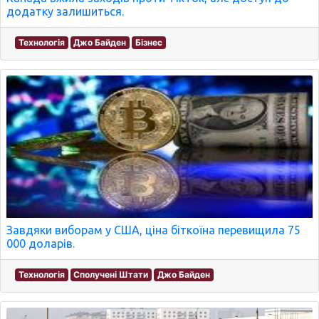
додатку залишиться.
Технологія
Джо Байден
Бізнес
Завдяки виборам у США, ціна біткоїна перевищила 75
000 доларів.
Технологія
Сполучені Штати
Джо Байден