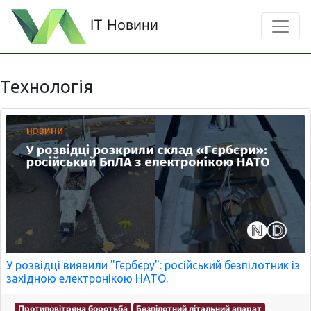
IT Новини
Технологія
У розвідці виявили "Гєрбєру": російський безпілотник із
західною електронікою НАТО.
Протиповітряна боротьба
Безпілотний літальний апарат