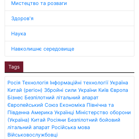
Мистецтво та розваги
Здоров'я
Наука
Навколишнє середовище
Tags
Росія
Технологія
Інформаційні технології
Україна
Китай (регіон)
Збройні сили України
Київ
Європа
Бізнес
Безпілотний літальний апарат
Європейський Союз
Економіка
Північна та
Південна Америка
Українці
Міністерство оборони
(Україна)
Китай
Росіяни
Безпілотний бойовий
літальний апарат
Російська мова
Військовослужбовці