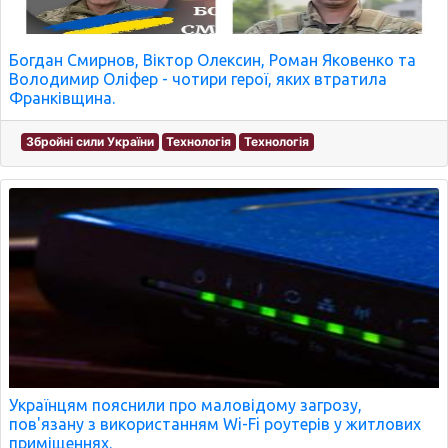
Богдан Смирнов, Віктор Олексин, Роман Яковенко та
Володимир Оліфер - чотири герої, яких втратила
Франківщина.
Збройні сили України
Технологія
Технологія
Українцям пояснили про маловідому загрозу,
пов'язану з використанням Wi-Fi роутерів у житлових
приміщеннях.