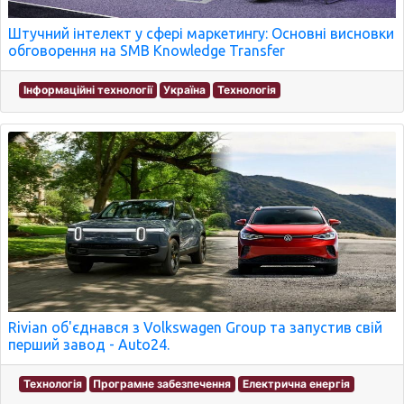
Штучний інтелект у сфері маркетингу: Основні висновки
обговорення на SMB Knowledge Transfer
Інформаційні технології
Україна
Технологія
Rivian об'єднався з Volkswagen Group та запустив свій
перший завод - Auto24.
Технологія
Програмне забезпечення
Електрична енергія