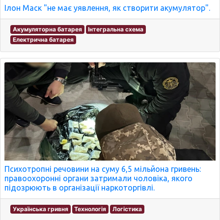
Ілон Маск "не має уявлення, як створити акумулятор".
Акумуляторна батарея
Інтегральна схема
Електрична батарея
Психотропні речовини на суму 6,5 мільйона гривень:
правоохоронні органи затримали чоловіка, якого
підозрюють в організації наркоторгівлі.
Українська гривня
Технологія
Логістика