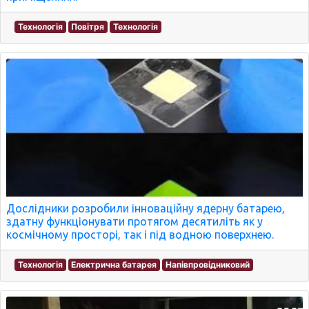
Технологія
Повітря
Технологія
Дослідники розробили інноваційну ядерну батарею,
здатну функціонувати протягом десятиліть як у
космічному просторі, так і під водною поверхнею.
Технологія
Електрична батарея
Напівпровідниковий