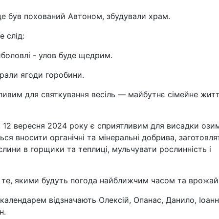
 де був похований Автоном, збудували храм.
е слід:
боловлі - улов буде щедрим.
рали ягоди горобини.
ливим для святкування весіль — майбутнє сімейне жит
, 12 вересня 2024 року є сприятливим для висадки ози
ся вносити органічні та мінеральні добрива, заготовля
лини в горщики та теплиці, мульчувати рослинність і
 те, якими будуть погода найближчим часом та врожай
календарем відзначають Олексій, Опанас, Данило, Іоанн
н.