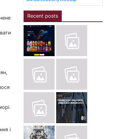
Recent posts
чене
увати
ян,
лося
морі.
и
ння і