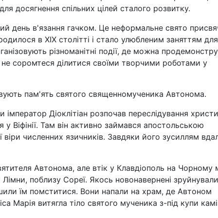
для досягнення спільних цілей сталого розвитку.
ий день в'язання гачком. Це неформальне свято присвя
родилося в XIX столітті і стало улюбленим заняттям для
рганізовують різноманітні події, де можна продемонстр
го, не соромтеся ділитися своїми творчими роботами у
вують пам'ять святого священномученика Автонома.
и імператор Діоклітіан розпочав переслідування христи
я у Віфінії. Там він активно займався апостольською
ї віри численних язичників. Завдяки його зусиллям вда
вятителя Автонома, але втік у Клавдіополь на Чорному 
 Лімни, поблизу Сореї. Якось новонавернені зруйнувал
шили їм помститися. Вони напали на храм, де Автоном
іса Марія витягла тіло святого мученика з-під купи камі