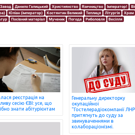
Завод
Данило Галицький
Християнство
Язичництво
Імператор!
Ві
ра)
Юліан (імператор)
Костянтин Великий
Теплиця
Літургія
Храм
ьтур
Посівний матеріал
Мученик
Погода
Риболовля
Весілля
лася реєстрація на
Генеральну директорку
ливу сесію ЄВІ: усе, що
окупаційної
ібно знати абітурієнтам
"Гостелерадіокомпанії ЛНР
притягнуть до суду за
звинуваченнями в
колабораціонізмі.