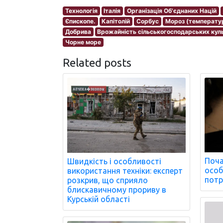
Технологія
Італія
Організація Об'єднаних Націй
Єпископе.
Капітолій
Сорбус
Мороз (температу
Добрива
Врожайність сільськогосподарських кул
Чорне море
Related posts
Поча
Швидкість і особливості
особ
використання техніки: експерт
потр
розкрив, що сприяло
блискавичному прориву в
Курській області