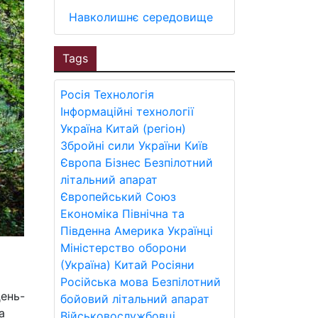
Навколишнє середовище
Tags
Росія
Технологія
Інформаційні технології
Україна
Китай (регіон)
Збройні сили України
Київ
Європа
Бізнес
Безпілотний
літальний апарат
Європейський Союз
Економіка
Північна та
Південна Америка
Українці
Міністерство оборони
(Україна)
Китай
Росіяни
Російська мова
Безпілотний
день-
бойовий літальний апарат
а
Військовослужбовці