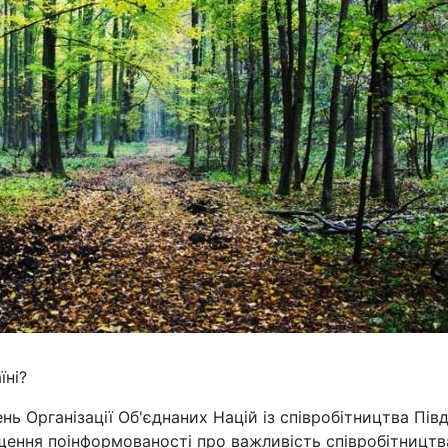
їні?
ь Організації Об'єднаних Націй із співробітництва Пів
ищення поінформованості про важливість співробітництв