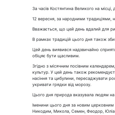
За часів Костянтина Великого на місці,
12 вересня, за народними традиціями, н
Вважається, що цей день вдалий для ри
В рамках традицій цього дня також зби
Цей день виявився надзвичайно сприят
обіцяє бути щасливим.
Згідно з місячним посівним календарем
культур. У цей день також рекомендуєть
насіння та цибулини, пересаджувати рос
укривати грядки від морозу.
Цього дня природа вказувала людям на
Іменини цього дня за новим церковним 
Никодим, Микола, Семен, Феодор, Юліа