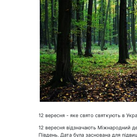
12 вересня - яке свято святкують в Укра
12 вересня відзначають Міжнародний ден
Південь. Дата була заснована для підв