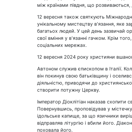
між країнами півдня, що розвиваються, 
12 вересня також святкують Міжнародн
унікальному мистецтву в'язання, яке за
багатьох людей. У цей день зазвичай о
свої вміння у в'язанні гачком. Крім то
соціальних мережах.
12 вересня 2024 року християни вшано
Автоном служив єпископом в Італії. Кол
він покинув свою батьківщину і оселивс
діяльністю, приводячи до християнсько
створити потужну Церкву.
Імператор Діоклітіан наказав схопити с
Повернувшись, проповідував у містечку
ідольське капище, за що язичники вирі
відправляв літургію і вбили його. Діакон
поховала його.