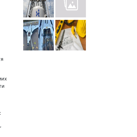
тя
мих
ти
:
,