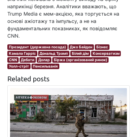
наприкінці березня. Аналітики вважають, що
Trump Media є мем-акцією, яка торгується на
основі ажіотажу та імпульсу, а не на
фундаментальних показниках, як повідомляє
CNN.
Президент (державна посада)
Джо Байден
Бізнес
Камала Гарріс
Дональд Трамп
Білий дім
Консерватизм
CNN
Дебати
Долар
Біржа (організований ринок)
Уолл-стріт
Пенсильванія
Related posts