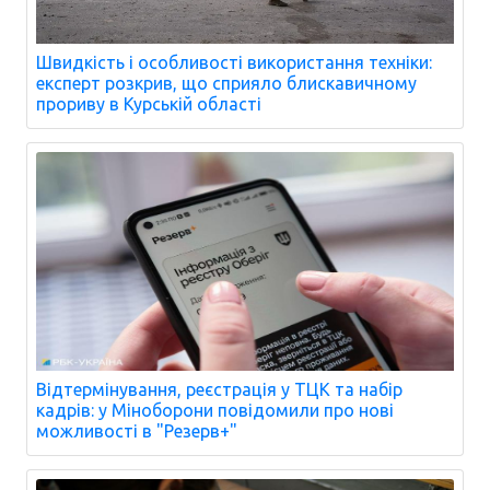
Швидкість і особливості використання техніки:
експерт розкрив, що сприяло блискавичному
прориву в Курській області
Відтермінування, реєстрація у ТЦК та набір
кадрів: у Міноборони повідомили про нові
можливості в "Резерв+"