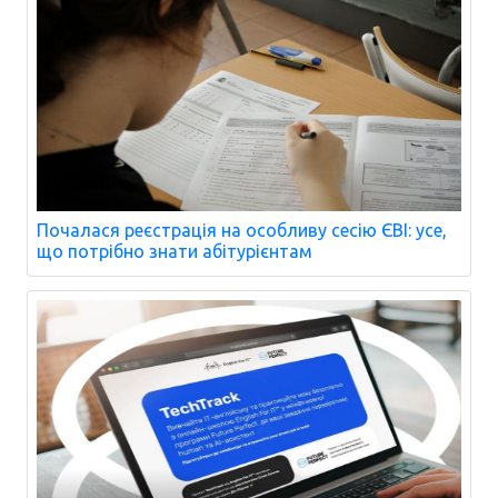
Почалася реєстрація на особливу сесію ЄВІ: усе,
що потрібно знати абітурієнтам