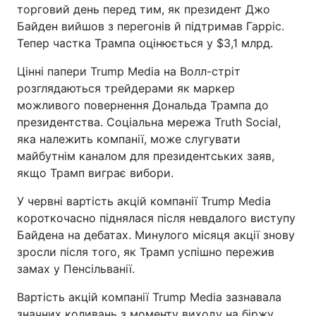
торговий день перед тим, як президент Джо
Байден вийшов з перегонів й підтримав Гарріс.
Тепер частка Трампа оцінюється у $3,1 млрд.
Цінні папери Trump Media на Волл-стріт
розглядаються трейдерами як маркер
можливого повернення Дональда Трампа до
президентства. Соціальна мережа Truth Social,
яка належить компанії, може слугувати
майбутнім каналом для президентських заяв,
якщо Трамп виграє вибори.
У червні вартість акцій компанії Trump Media
короткочасно піднялася після невдалого виступу
Байдена на дебатах. Минулого місяця акції знову
зросли після того, як Трамп успішно пережив
замах у Пенсільванії.
Вартість акцій компанії Trump Media зазнавала
значних коливань з моменту виходу на біржу