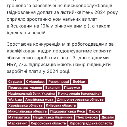
грошового забезпечення військовослужбовців
(відновлення доплат за лютий-квітень 2024 року
сприяло зростанню номінальних виплат
військовим на 10% у річному вимірі), а також
індексація пенсій.
Зростаюча конкуренція між роботодавцями за
кваліфіковані кадри продовжуватиме сприяти
збільшенню заробітних плат. Згідно з даними
НБУ, 77% підприємців мають намір підвищити
заробітні плати у 2024 році.
Студент
Сміливіше.
Ринок праці
Дефіцит
Працевлаштування
Вакансія
Підсумок
Національний банк України
Конкуренція (економіка)
Work.ua
Англійська мова
Дніпропетровська область
Харківська область
Київська область
Миколаївська область
Підкарпатська Русь
Харків
Математика
Нацистська Німеччина
Пенсіонерка
Дизайн
Маркетинг
Херсонська область
Кіровоградська область