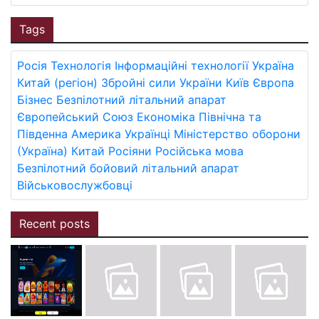
Tags
Росія
Технологія
Інформаційні технології
Україна
Китай (регіон)
Збройні сили України
Київ
Європа
Бізнес
Безпілотний літальний апарат
Європейський Союз
Економіка
Північна та
Південна Америка
Українці
Міністерство оборони
(Україна)
Китай
Росіяни
Російська мова
Безпілотний бойовий літальний апарат
Військовослужбовці
Recent posts