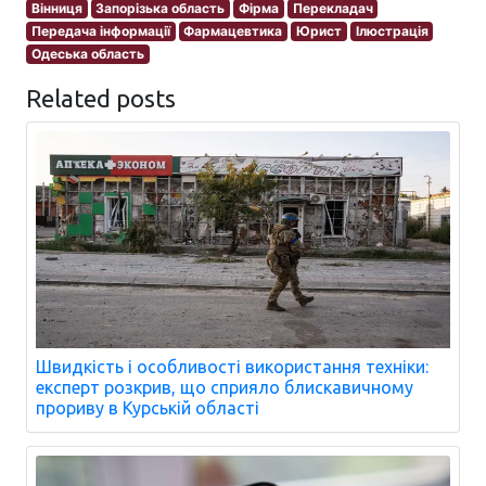
Вінниця
Запорізька область
Фірма
Перекладач
Передача інформації
Фармацевтика
Юрист
Ілюстрація
Одеська область
Related posts
Швидкість і особливості використання техніки:
експерт розкрив, що сприяло блискавичному
прориву в Курській області