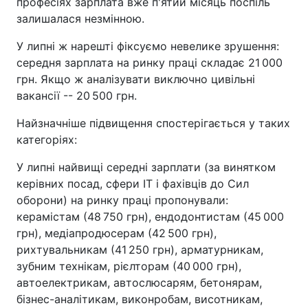
професіях зарплата вже п'ятий місяць поспіль
залишалася незмінною.
У липні ж нарешті фіксуємо невелике зрушення:
середня зарплата на ринку праці складає 21 000
грн. Якщо ж аналізувати виключно цивільні
вакансії -- 20 500 грн.
Найзначніше підвищення спостерігається у таких
категоріях:
У липні найвищі середні зарплати (за винятком
керівних посад, сфери IT і фахівців до Сил
оборони) на ринку праці пропонували:
керамістам (48 750 грн), ендодонтистам (45 000
грн), медіапродюсерам (42 500 грн),
рихтувальникам (41 250 грн), арматурникам,
зубним технікам, рієлторам (40 000 грн),
автоелектрикам, автослюсарям, бетонярам,
бізнес-аналітикам, виконробам, висотникам,