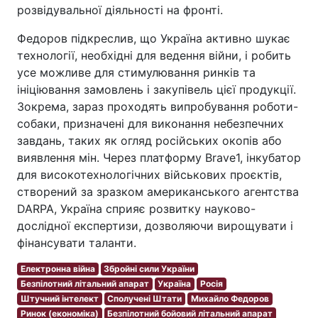
розвідувальної діяльності на фронті.
Федоров підкреслив, що Україна активно шукає
технології, необхідні для ведення війни, і робить
усе можливе для стимулювання ринків та
ініціювання замовлень і закупівель цієї продукції.
Зокрема, зараз проходять випробування роботи-
собаки, призначені для виконання небезпечних
завдань, таких як огляд російських окопів або
виявлення мін. Через платформу Brave1, інкубатор
для високотехнологічних військових проєктів,
створений за зразком американського агентства
DARPA, Україна сприяє розвитку науково-
дослідної експертизи, дозволяючи вирощувати і
фінансувати таланти.
Електронна війна
Збройні сили України
Безпілотний літальний апарат
Україна
Росія
Штучний інтелект
Сполучені Штати
Михайло Федоров
Ринок (економіка)
Безпілотний бойовий літальний апарат