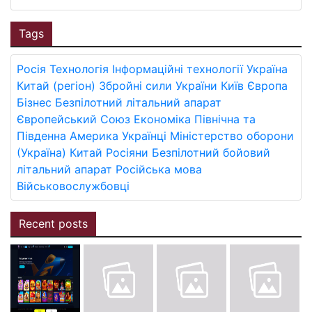
Tags
Росія
Технологія
Інформаційні технології
Україна
Китай (регіон)
Збройні сили України
Київ
Європа
Бізнес
Безпілотний літальний апарат
Європейський Союз
Економіка
Північна та
Південна Америка
Українці
Міністерство оборони
(Україна)
Китай
Росіяни
Безпілотний бойовий
літальний апарат
Російська мова
Військовослужбовці
Recent posts