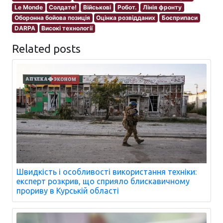
Le Monde
Солдате!
Військові
Робот.
Лінія фронту
Оборонна бойова позиція
Оцінка розвідданих
Боєприпаси
DARPA
Високі технології
Related posts
Швидкість і особливості використання техніки:
експерт розкрив, що сприяло блискавичному
прориву в Курській області