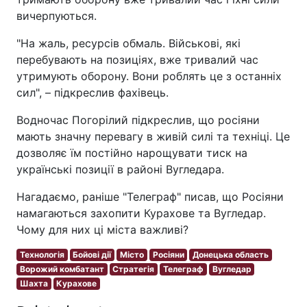
вичерпуються.
"На жаль, ресурсів обмаль. Військові, які
перебувають на позиціях, вже тривалий час
утримують оборону. Вони роблять це з останніх
сил", – підкреслив фахівець.
Водночас Погорілий підкреслив, що росіяни
мають значну перевагу в живій силі та техніці. Це
дозволяє їм постійно нарощувати тиск на
українські позиції в районі Вугледара.
Нагадаємо, раніше "Телеграф" писав, що Росіяни
намагаються захопити Курахове та Вугледар.
Чому для них ці міста важливі?
Технологія
Бойові дії
Місто
Росіяни
Донецька область
Ворожий комбатант
Стратегія
Телеграф
Вугледар
Шахта
Курахове