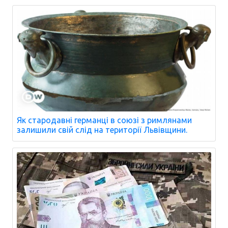
Як стародавні германці в союзі з римлянами
залишили свій слід на території Львівщини.