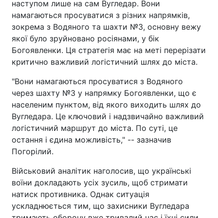
наступом лише на сам Вугледар. Вони
намагаються просуватися з різних напрямків,
зокрема з Водяного та шахти №3, основну вежу
якої було зруйновано росіянами, у бік
Богоявленки. Ця стратегія має на меті перерізати
критично важливий логістичний шлях до міста.
"Вони намагаються просуватися з Водяного
через шахту №3 у напрямку Богоявленки, що є
населеним пунктом, від якого виходить шлях до
Вугледара. Це ключовий і надзвичайно важливий
логістичний маршрут до міста. По суті, це
остання і єдина можливість," -- зазначив
Погорілий.
Військовий аналітик наголосив, що українські
воїни докладають усіх зусиль, щоб стримати
натиск противника. Однак ситуація
ускладнюється тим, що захисники Вугледара
тримають оборону вже тривалий час і їхні сили