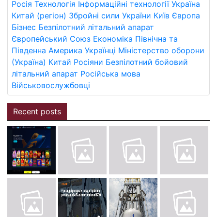
Росія
Технологія
Інформаційні технології
Україна
Китай (регіон)
Збройні сили України
Київ
Європа
Бізнес
Безпілотний літальний апарат
Європейський Союз
Економіка
Північна та
Південна Америка
Українці
Міністерство оборони
(Україна)
Китай
Росіяни
Безпілотний бойовий
літальний апарат
Російська мова
Військовослужбовці
Recent posts