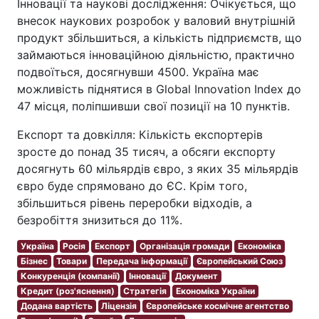
Інновації та наукові дослідження: Очікується, що
внесок наукових розробок у валовий внутрішній
продукт збільшиться, а кількість підприємств, що
займаються інноваційною діяльністю, практично
подвоїться, досягнувши 4500. Україна має
можливість піднятися в Global Innovation Index до
47 місця, поліпшивши свої позиції на 10 пунктів.
Експорт та довкілля: Кількість експортерів
зросте до понад 35 тисяч, а обсяги експорту
досягнуть 60 мільярдів євро, з яких 35 мільярдів
євро буде спрямовано до ЄС. Крім того,
збільшиться рівень переробки відходів, а
безробіття знизиться до 11%.
Україна
Росія
Експорт
Організація громади
Економіка
Бізнес
Товари
Передача інформації
Європейський Союз
Конкуренція (компанії)
Інновації
Документ
Кредит (роз'яснення)
Стратегія
Економіка України
Додана вартість
Ліцензія
Європейське космічне агентство