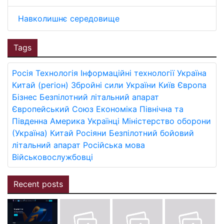
Навколишнє середовище
Tags
Росія
Технологія
Інформаційні технології
Україна
Китай (регіон)
Збройні сили України
Київ
Європа
Бізнес
Безпілотний літальний апарат
Європейський Союз
Економіка
Північна та
Південна Америка
Українці
Міністерство оборони
(Україна)
Китай
Росіяни
Безпілотний бойовий
літальний апарат
Російська мова
Військовослужбовці
Recent posts