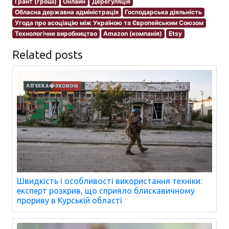
Грант (гроші)
Онлайн
Дерегуляція
Обласна державна адміністрація
Господарська діяльність
Угода про асоціацію між Україною та Європейським Союзом
Технологічне виробництво
Amazon (компанія)
Etsy
Related posts
Швидкість і особливості використання техніки:
експерт розкрив, що сприяло блискавичному
прориву в Курській області