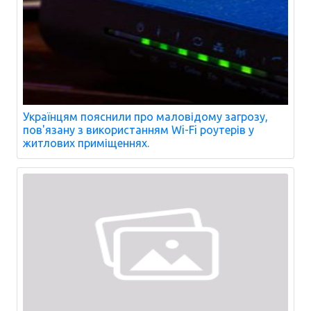
Українцям пояснили про маловідому загрозу,
пов'язану з використанням Wi-Fi роутерів у
житлових приміщеннях.