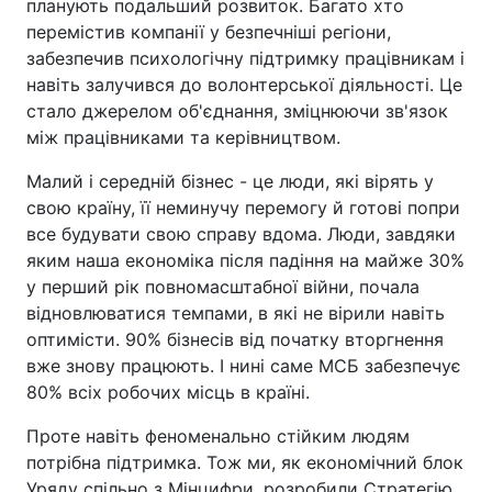
планують подальший розвиток. Багато хто
перемістив компанії у безпечніші регіони,
забезпечив психологічну підтримку працівникам і
навіть залучився до волонтерської діяльності. Це
стало джерелом об'єднання, зміцнюючи зв'язок
між працівниками та керівництвом.
Малий і середній бізнес - це люди, які вірять у
свою країну, її неминучу перемогу й готові попри
все будувати свою справу вдома. Люди, завдяки
яким наша економіка після падіння на майже 30%
у перший рік повномасштабної війни, почала
відновлюватися темпами, в які не вірили навіть
оптимісти. 90% бізнесів від початку вторгнення
вже знову працюють. І нині саме МСБ забезпечує
80% всіх робочих місць в країні.
Проте навіть феноменально стійким людям
потрібна підтримка. Тож ми, як економічний блок
Уряду спільно з Мінцифри, розробили Стратегію