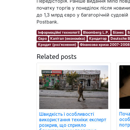
Передісторія. Раніше видання Mind пові
початку торгів у понеділок після нови
до 1,3 млрд євро у багаторічній судовій
Postbank.
Інформаційні технології
Bloomberg L.P.
Бізнес
Б
Євро
Капітал (економіка)
Кредитор
Deutsche 
Кредит (роз'яснення)
Фінансова криза 2007-2008
Related posts
Поча
Швидкість і особливості
особ
використання техніки: експерт
потр
розкрив, що сприяло