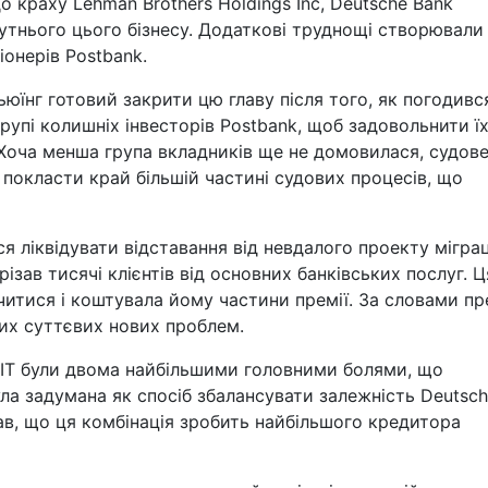
о краху Lehman Brothers Holdings Inc, Deutsche Bank
утнього цього бізнесу. Додаткові труднощі створювали
іонерів Postbank.
юїнг готовий закрити цю главу після того, як погодивс
рупі колишніх інвесторів Postbank, щоб задовольнити їх
Хоча менша група вкладників ще не домовилася, судов
 покласти край більшій частині судових процесів, що
я ліквідувати відставання від невдалого проекту міграц
ізав тисячі клієнтів від основних банківських послуг. Ц
читися і коштувала йому частини премії. За словами пр
них суттєвих нових проблем.
я ІТ були двома найбільшими головними болями, що
ула задумана як спосіб збалансувати залежність Deutsc
ав, що ця комбінація зробить найбільшого кредитора