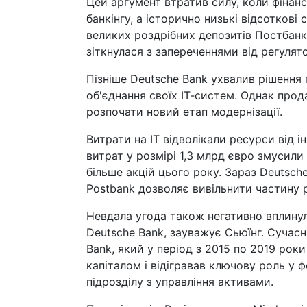
Цей аргумент втратив силу, коли фінан
банкінгу, а історично низькі відсотков
великих роздрібних депозитів Постбан
зіткнулася з запереченнями від регулят
Пізніше Deutsche Bank ухвалив рішення
об'єднання своїх ІТ-систем. Однак прод
розпочати новий етап модернізації.
Витрати на ІТ відволікали ресурси від 
витрат у розмірі 1,3 млрд євро змусил
більше акцій цього року. Зараз Deutsch
Postbank дозволяє вивільнити частину р
Невдала угода також негативно вплинул
Deutsche Bank, зауважує Сьюїнг. Сучас
Bank, який у період з 2015 по 2019 рок
капіталом і відігравав ключову роль у ф
підрозділу з управління активами.