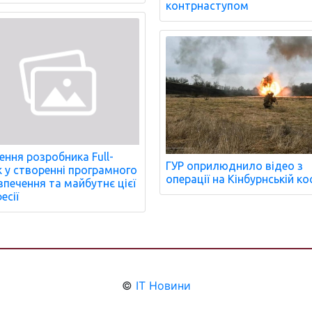
контрнаступом
ення розробника Full-
ГУР оприлюднило відео з
k у створенні програмного
операції на Кінбурнській ко
зпечення та майбутнє цієї
есії
©
IT Новини