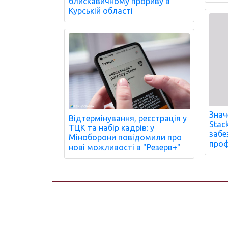
блискавичному прориву в
Курській області
Знач
Відтермінування, реєстрація у
Stac
ТЦК та набір кадрів: у
забе
Міноборони повідомили про
проф
нові можливості в "Резерв+"