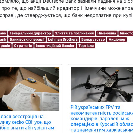
домляло, що акції Deutsche Bank зазнали падіння на 5,5
ни про те, що найбільший кредитор Німеччини може втр
 справі, де стверджується, що банк недоплатив при купі
анк
Генеральний директор
Злиття та поглинання
Німеччина
Інвест
Bank
Банківські операції
Lehman Brothers
Банкрутство
Акціонер
 років
Стратегія
Інвестиційний банкінг
Торгівля
Рій українських FPV та
некомпетентність російськ
лася реєстрація на
командирів: паралелі між
ливу сесію ЄВІ: усе, що
операцією в Курській облас
ібно знати абітурієнтам
та знаменитим харківськи