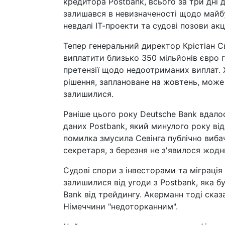
кредитора Postbank, всього за три дні д
залишався в невизначеності щодо майб
невдалі ІТ-проекти та судові позови акц
Тепер генеральний директор Крістіан Сь
виплатити близько 350 мільйонів євро г
претензії щодо недоотриманих виплат. 
рішення, заплановане на жовтень, може
залишилися.
Раніше цього року Deutsche Bank вдалос
даних Postbank, який минулого року відр
помилка змусила Севінга публічно виба
секретаря, з березня не з'явилося жод
Судові спори з інвесторами та міграці
залишилися від угоди з Postbank, яка б
Bank від трейдингу. Акерманн тоді сказ
Німеччини "недоторканним".