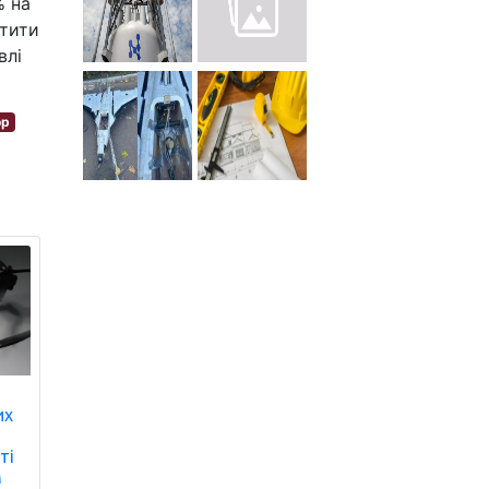
% на
атити
влі
ор
их
ті
м