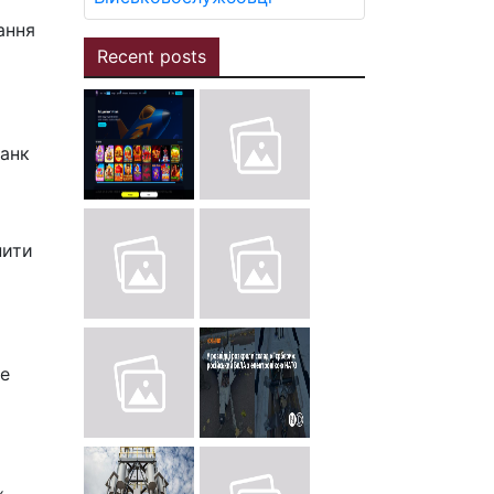
ання
Recent posts
банк
пити
he