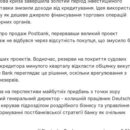
сова криза завершила золотий період інвестиційного
і ставки знизили доходи від кредитування. Ідея використ
ку як дешеве джерело фінансування торгових операцій
орних органів.
 про продаж Postbank, перервавши великий проект
аж не відбувся через відсутність покупця, що змусило 
інших проектів. Водночас, резерви на покриття судових
и кредитора минулого кварталу відкласти обіцянку вику
e Bank переглядає це рішення, оскільки врегулювання з
езервів.
а на перспективи майбутніх придбань з точки зору
ний генеральний директор - колишній працівник Deutsc
и керував підрозділом роздрібного бізнесу та управління
ормуванні постбанківської стратегії банку як очільник