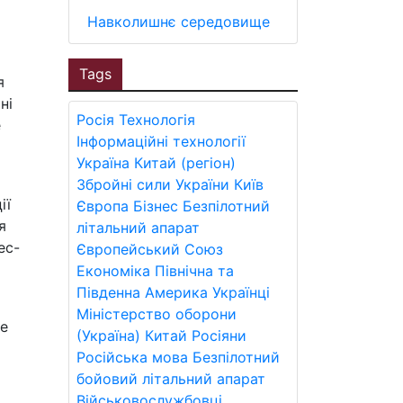
Навколишнє середовище
Tags
я
ні
Росія
Технологія
е
Інформаційні технології
Україна
Китай (регіон)
Збройні сили України
Київ
ії
Європа
Бізнес
Безпілотний
я
літальний апарат
ес-
Європейський Союз
Економіка
Північна та
Південна Америка
Українці
Міністерство оборони
he
(Україна)
Китай
Росіяни
Російська мова
Безпілотний
бойовий літальний апарат
Військовослужбовці