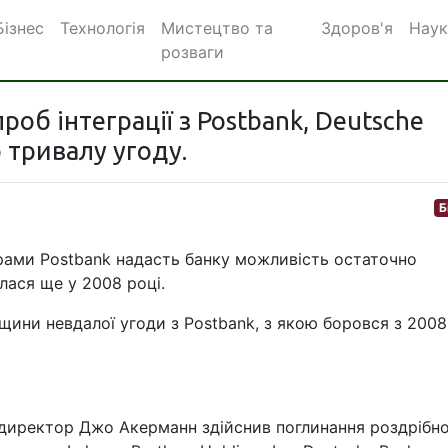
Бізнес
Технологія
Мистецтво та
Здоров'я
Наук
розваги
роб інтеграції з Postbank, Deutsche
 тривалу угоду.
Б
орами Postbank надасть банку можливість остаточно
лася ще у 2008 році.
щини невдалої угоди з Postbank, з якою боровся з 2008
 директор Джо Акерманн здійснив поглинання роздрібн