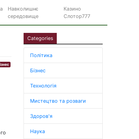
а
Навколишнє
Казино
середовище
Слотор777
Categories
Політика
ізнес
Бізнес
Технологія
Мистецтво та розваги
Здоров'я
Наука
ого