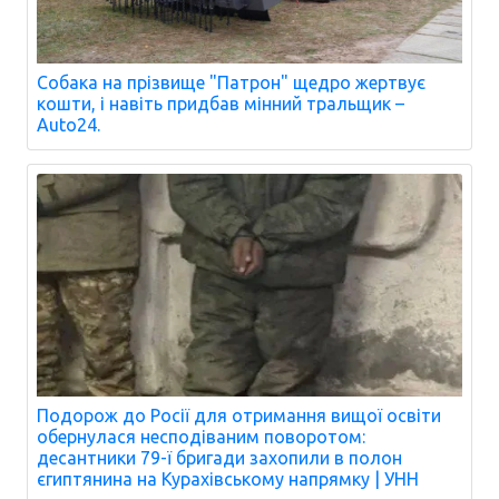
Собака на прізвище "Патрон" щедро жертвує
кошти, і навіть придбав мінний тральщик –
Auto24.
Подорож до Росії для отримання вищої освіти
обернулася несподіваним поворотом:
десантники 79-ї бригади захопили в полон
єгиптянина на Курахівському напрямку | УНН