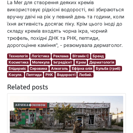
La Mer для створення деяких кремів
використовує рідкісні водорості, які збираються
вручну двічі на рік у певний день та години, коли
їхня активність досягає піку. Крім цього іноді до
складу кремів входять чорна ікра, чорний
трюфель, похідні ДНК та РНК, пептиди,
дорогоцінне каміння", - резюмувала дерматолог.
Технологія
Логістика
Реклама
Вітамін С
Бренд
Косметика
Молекула
Інгредієнт
Крем
Дерматологія
Епідерміс
Сировина
Алкоголь
Ефірна олія
Бульба (гриб)
Косуля.
Пептиди
РНК
Водорості
Любий.
Related posts