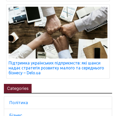
Підтримка українських підприємств: які шанси
надає стратегія розвитку малого та середнього
бізнесу – Delo.ua
Categories
Політика
Бізнес