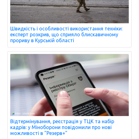
Швидкість і особливості використання техніки:
експерт розкрив, що сприяло блискавичному
прориву в Курській області
Відтермінування, реєстрація у ТЦК та набір
кадрів: у Міноборони повідомили про нові
можливості в "Резерв+"