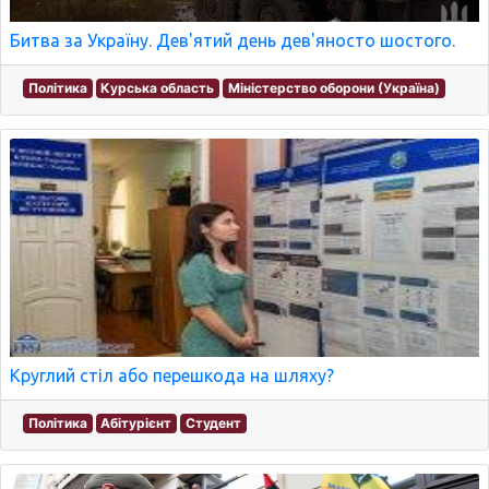
Битва за Україну. Дев'ятий день дев'яносто шостого.
Політика
Курська область
Міністерство оборони (Україна)
Круглий стіл або перешкода на шляху?
Політика
Абітурієнт
Студент