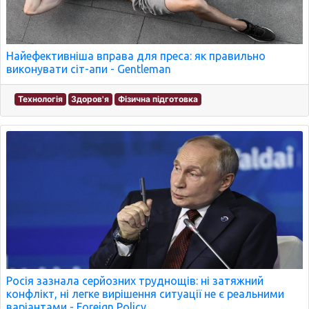
Найефективніша вправа для преса: як правильно
виконувати сіт-апи - Gentleman
Технологія
Здоров'я
Фізична підготовка
Росія зазнала серйозних труднощів: ні затяжний
конфлікт, ні легке вирішення ситуації не є реальними
варіантами - Foreign Policy.