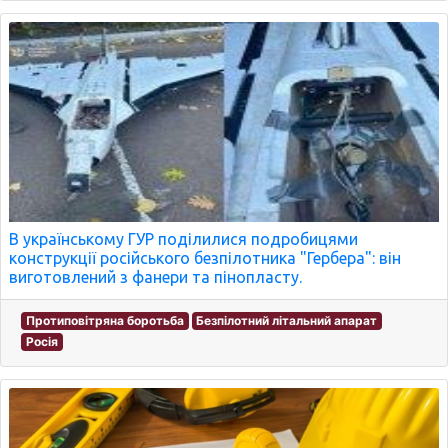
В українському ГУР поділилися подробицями
конструкції російського безпілотника "Гербера": він
виготовлений з фанери та пінопласту.
Протиповітряна боротьба
Безпілотний літальний апарат
Росія