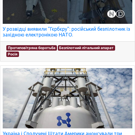
У розвідці виявили "Гєрбєру": російський безпілотник із
західною електронікою НАТО.
Протиповітряна боротьба
Безпілотний літальний апарат
Росія
Україна і Сполучені Штати Америки анонсували три