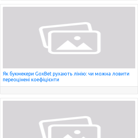
Як букмекери GoxBet рухають лінію: чи можна ловити
переоцінені коефіцієнти