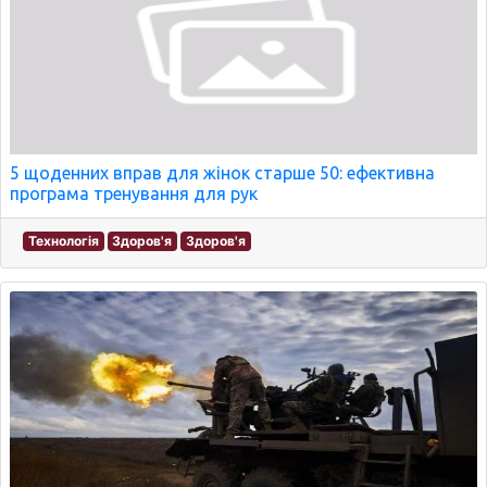
5 щоденних вправ для жінок старше 50: ефективна
програма тренування для рук
Технологія
Здоров'я
Здоров'я