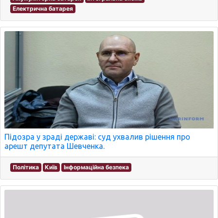
Електрична батарея
Підозра у зраді державі: суд ухвалив рішення про
арешт депутата Шевченка.
Політика
Київ
Інформаційна безпека