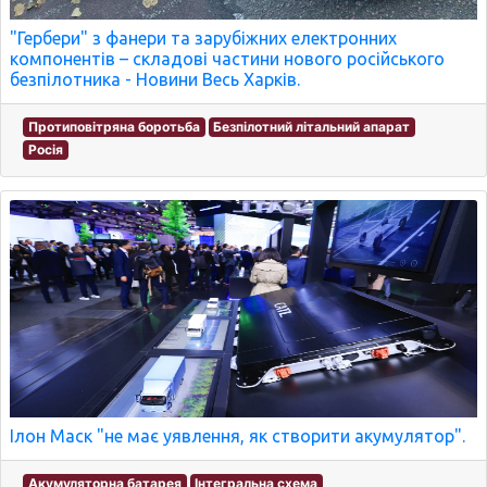
"Гербери" з фанери та зарубіжних електронних
компонентів – складові частини нового російського
безпілотника - Новини Весь Харків.
Протиповітряна боротьба
Безпілотний літальний апарат
Росія
Ілон Маск "не має уявлення, як створити акумулятор".
Акумуляторна батарея
Інтегральна схема