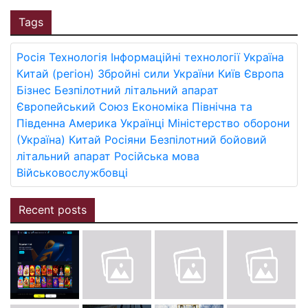
Tags
Росія
Технологія
Інформаційні технології
Україна
Китай (регіон)
Збройні сили України
Київ
Європа
Бізнес
Безпілотний літальний апарат
Європейський Союз
Економіка
Північна та
Південна Америка
Українці
Міністерство оборони
(Україна)
Китай
Росіяни
Безпілотний бойовий
літальний апарат
Російська мова
Військовослужбовці
Recent posts