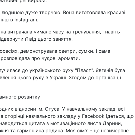
ла ювелірні вироби.
а людиною дуже творчою. Вона виготовляла красиві
нці в Instagram.
она витрачала чимало часу на тренування, і навіть
двернути її від цього заняття.
осесіях, демонструвала светри, сумки. І сама
розповідала про чудові аромати.
чилася до українського руху "Пласт". Євгенія була
влення цього руху в Україні. Згодом до організації
рамного розвитку
дних відносин ім. Стуса. У навчальному закладі всі
На сторінці навчального закладу у Facebook ідеться, що
наводиться цитата з мотиваційного листа Дарини,
жня та гармонійна родина. Моя сім'я - це невичерпне