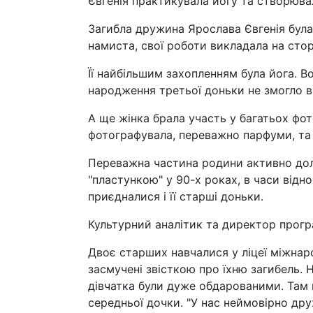
Євгенія практикувала йогу та створюва
Загибла дружина Ярослава Євгенія бул
намиста, свої роботи викладала на сторі
Її найбільшим захопленням була йога. В
народження третьої доньки не змогло ві
А ще жінка брала участь у багатьох фот
фотографувала, переважно парфуми, та 
Переважна частина родини активно долу
"пластункою" у 90-х роках, в часи відно
приєдналися і її старші доньки.
Культурний аналітик та директор прог
Двоє старших навчалися у ліцеї міжнаро
засмучені звісткою про їхню загибель. 
дівчатка були дуже обдарованими. Там 
середньої дочки. "У нас неймовірно дру