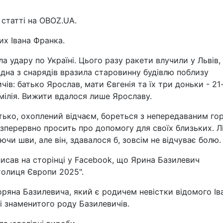
статті на OBOZ.UA.
их Івана Франка.
ала удару по Україні. Цього разу ракети влучили у Львів,
дна з снарядів вразила старовинну будівлю поблизу
ів: батько Ярослав, мати Євгенія та їх три доньки - 21
Емілія. Вижити вдалося лише Ярославу.
батько, охоплений відчаєм, бореться з непередаваним го
езперервно просить про допомогу для своїх близьких. Л
и шви, але він, здавалося б, зовсім не відчуває болю.
исав на сторінці у Facebook, що Ярина Базилевич
толиця Європи 2025".
ряна Базилевича, який є родичем невістки відомого Ів
зі знаменитого роду Базилевичів.