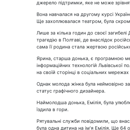
джерело підтримки, яке не може зрівняти
Вона навчалася на другому курсі Україн
Ще захоплювалася театром, була скро
Лише за кілька годин до своєї загибелі
трагедію в Полтаві, де внаслідок російс
сама її родина стала жертвою російської
Ярина, старша донька, є програмною м
інформаційних технологій Львівської пол
на своїй сторінці в соціальних мережах 
Однак молода жінка була неймовірно за
статус графічного дизайнера.
Наймолодша донька, Емілія, була улюбл
їздила в гори.
Рятувальні служби повідомили, що внас
була одна дитина на ім'я Емілія. Ще 64