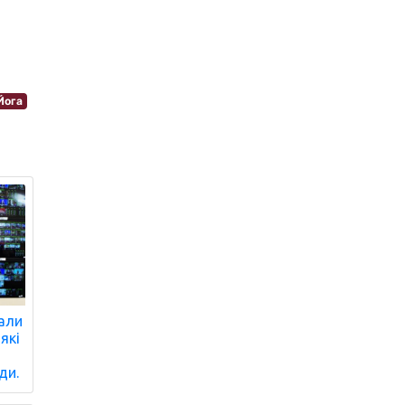
Йога
али
які
ди.