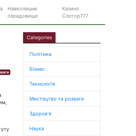
а
Навколишнє
Казино
середовище
Слотор777
Categories
Політика
Бізнес
зваги
Технологія
а
Мистецтво та розваги
им,
Здоров'я
Наука
туту