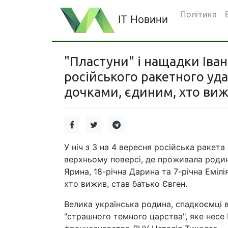
Політика
IT Новини
"Пластуни" і нащадки Іван
російського ракетного уда
дочками, єдиним, хто вижи
У ніч з 3 на 4 вересня російська ракет
верхньому поверсі, де проживала родина
Ярина, 18-річна Дарина та 7-річна Емілі
хто вижив, став батько Євген.
Велика українська родина, спадкоємці в
"страшного темного царства", яке несе 