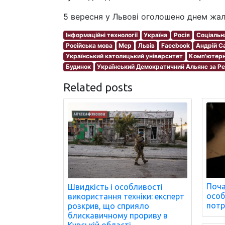
5 вересня у Львові оголошено днем жал
Інформаційні технології
Україна
Росія
Соціальн
Російська мова
Мер
Львів
Facebook
Андрій С
Український католицький університет
Комп'ютерн
Будинок
Український Демократичний Альянс за 
Related posts
Поча
Швидкість і особливості
особ
використання техніки: експерт
потр
розкрив, що сприяло
блискавичному прориву в
Курській області