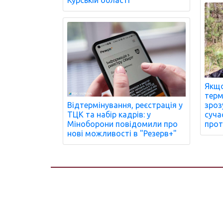
Якщо
терм
Відтермінування, реєстрація у
зроз
ТЦК та набір кадрів: у
суча
Міноборони повідомили про
прот
нові можливості в "Резерв+"