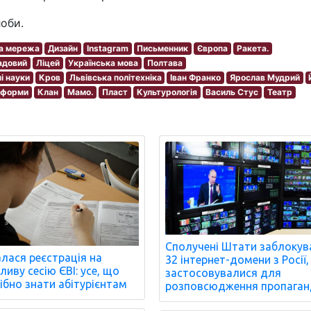
оби.
а мережа
Дизайн
Instagram
Письменник
Європа
Ракета.
адовий
Ліцей
Українська мова
Полтава
і науки
Кров
Львівська політехніка
Іван Франко
Ярослав Мудрий
Реформи
Клан
Мамо.
Пласт
Культурологія
Василь Стус
Театр
Сполучені Штати заблокув
лася реєстрація на
32 інтернет-домени з Росії, 
ливу сесію ЄВІ: усе, що
застосовувалися для
ібно знати абітурієнтам
розповсюдження пропаган