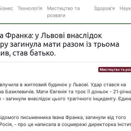
Бізнес
Технологія
Мистецтво та
Здоров'я
Наук
розваги
а Франка: у Львові внаслідок
ру загинула мати разом із трьома
в, став батько.
Мистецтво та ро
а влучила в житловий будинок у Львові. Удар стався на
 Базилевичів. Мати Євгенія та троє її доньок - 21-річн
я - загинули внаслідок цього трагічного інциденту. Єдин
ідомого письменника Івана Франка, загинули від того
Росія, - про це написала в соцмережі директорка Інсти