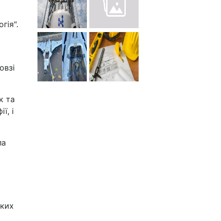
гія".
овзі
к та
ї, і
ла
яких