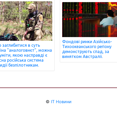
Фондові ринки Азійсько-
 заглибитися в суть
Тихоокеанського регіону
іна "аналоговнєт", можна
демонструють спад, за
уміти, якою насправді є
винятком Австралії.
сна російська система
идії безпілотникам.
©
IT Новини