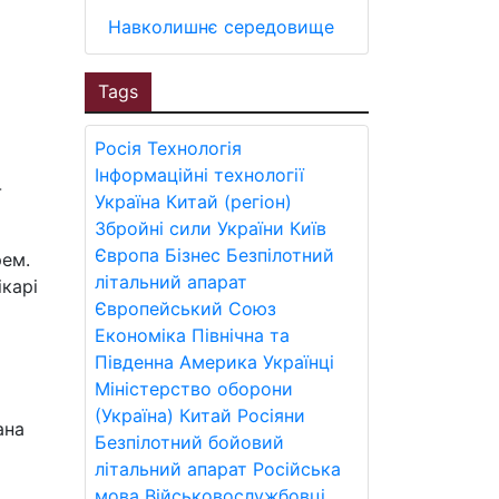
Навколишнє середовище
Tags
Росія
Технологія
Інформаційні технології
-
Україна
Китай (регіон)
Збройні сили України
Київ
Європа
Бізнес
Безпілотний
рем.
літальний апарат
ікарі
Європейський Союз
Економіка
Північна та
Південна Америка
Українці
Міністерство оборони
(Україна)
Китай
Росіяни
ана
Безпілотний бойовий
літальний апарат
Російська
мова
Військовослужбовці