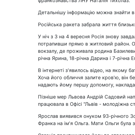
франкознавства ЛНУ Наталія Тихолаз.
Детальнішу інформацію можна знайти в 
Російська ракета забрала життя близьк
У ніч з 3 на 4 вересня Росія знову завд
потрапивши прямо в житловий район. О
вокзалу, де проживала родина Базилевич
річна Ярина, 18-річна Дарина і 7-річна 
В інтернеті з'явилось відео, на якому 
Хоча його обличчя залите кров'ю, він б
надають йому першу допомогу, накладаюч
Пізніше мер Львова Андрій Садовий нап
працювала в Офісі "Львів - молодіжна с
Ярослав виявився онуком 93-річного Зо
Франка на ім'я Ольга. Мати Ольги була 