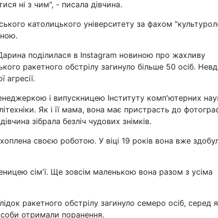
ся ні з чим", - писала дівчина.
ського католицького університету за фахом "культуроло
мною.
 Дарина поділилася в Instagram новиною про жахливу
ького ракетного обстрілу загинуло більше 50 осіб. Невд
 агресії.
енеджеркою і випускницею Інституту комп'ютерних нау
ітехніки. Як і її мама, вона має пристрасть до фотографі
дівчина зібрала безліч чудових знімків.
хоплена своєю роботою. У віці 19 років вона вже здобу
еницею сім'ї. Ще зовсім маленькою вона разом з усіма
лідок ракетного обстрілу загинуло семеро осіб, серед 
 особи отримали поранення.