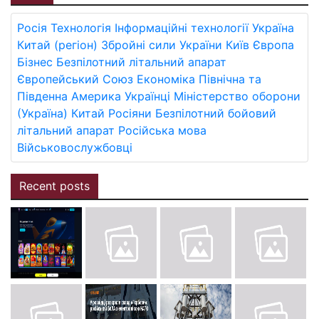
Росія
Технологія
Інформаційні технології
Україна
Китай (регіон)
Збройні сили України
Київ
Європа
Бізнес
Безпілотний літальний апарат
Європейський Союз
Економіка
Північна та
Південна Америка
Українці
Міністерство оборони
(Україна)
Китай
Росіяни
Безпілотний бойовий
літальний апарат
Російська мова
Військовослужбовці
Recent posts