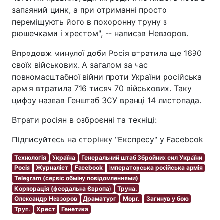
запаяний цинк, а при отриманні просто
переміщують його в похоронну труну з
рюшечками і хрестом", -- написав Невзоров.
Впродовж минулої доби Росія втратила ще 1690
своїх військових. А загалом за час
повномасштабної війни проти України російська
армія втратила 716 тисяч 70 військових. Таку
цифру назвав Генштаб ЗСУ вранці 14 листопада.
Втрати росіян в озброєнні та техніці:
Підписуйтесь на сторінку "Експресу" у Facebook
Технологія
Україна
Генеральний штаб Збройних сил України
Росія
Журналіст
Facebook
Імператорська російська армія
Telegram (сервіс обміну повідомленнями)
Корпорація (феодальна Європа)
Труна.
Олександр Невзоров
Драматург
Морг.
Загинув у бою
Труп.
Хрест
Генетика