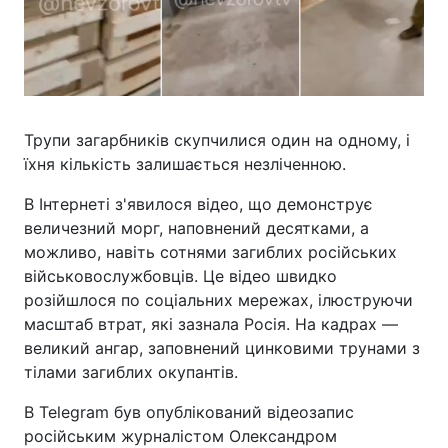
Трупи загарбників скупчилися один на одному, і
їхня кількість залишається незліченною.
В Інтернеті з'явилося відео, що демонструє
величезний морг, наповнений десятками, а
можливо, навіть сотнями загиблих російських
військовослужбовців. Це відео швидко
розійшлося по соціальних мережах, ілюструючи
масштаб втрат, які зазнала Росія. На кадрах —
великий ангар, заповнений цинковими трунами з
тілами загиблих окупантів.
В Telegram був опублікований відеозапис
російським журналістом Олександром