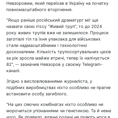
Невзоровим, який переїхав в Україну на початку
повномасштабного вторгнення.
"Якщо раніше російський драматург міг ще
назвати свою п'єсу "Живий труп", то до 2024
року живих трупів вже не залишилося. Процеси
заготівлі тіл та їхня упаковка для військових
стали надмасштабними і технологічно
досконалими. Кількість трупосортувальних цехів
за рік зросла майже втричі, тепер їх налічується
82", -- зазначив Невзоров у своєму Telegram-
каналі.
Згідно з висловлюваннями журналіста, у
подібних виробництвах ніхто особливо не прагне
встановити особу загиблого.
"На цих сяючих комбінатах ніхто особливо не
морочиться упізнаннями чи генетикою. Та й нема
чого. Як правило, вдячні родичі не пхають носа в