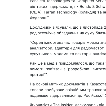
Panalem Technologies та Computer Servi
від таких підприємств, як Rohde & Schwa
(США), Farran Technology (Ірландія) та 
Федерації.
Дослідники з'ясували, що з листопада 
радіотехнічне обладнання на суму близь
"Серед імпортованих товарів можна зна
аналізатори, адаптери для радіочастот,
супутникові модеми та векторні аналіза
Раніше в медіа повідомлялося, що така
вимоги, пов'язані з "розробкою і вигот
протидії".
На основі митних документів з Казахста
товари прибували авіаційним транспорт
подальше відправлялася до Російської 
Журналісти The Insider, маскуючись під