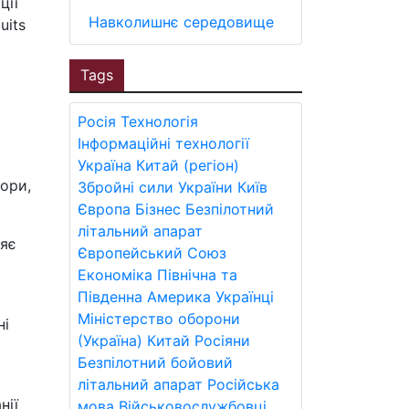
ції
Навколишнє середовище
uits
Tags
Росія
Технологія
Інформаційні технології
Україна
Китай (регіон)
тори,
Збройні сили України
Київ
Європа
Бізнес
Безпілотний
літальний апарат
няє
Європейський Союз
Економіка
Північна та
Південна Америка
Українці
Міністерство оборони
ні
(Україна)
Китай
Росіяни
Безпілотний бойовий
літальний апарат
Російська
нії
мова
Військовослужбовці