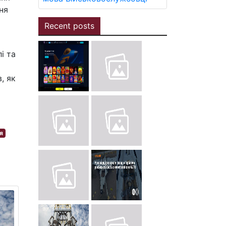
ня
Recent posts
і та
, як
я