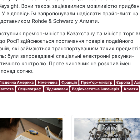
Keysight. Вони також зацікавилися можливістю придбан
. У відповідь їм запропонували надіслати прайс-лист на
редставником Rohde & Schwarz у Алмати.
аступник прем'єр-міністра Казахстану та міністр торгівл
 до Росії здійснюється постачання товарів подвійного
аній, які займаються транспортуванням таких предметів
ь: були запроваджені спеціальні електронні рахунки-
стичного контролю. Проте чиновник не розкрив імен
 понад сотню.
 Південна Америка
Німеччина
Франція
Прем'єр-міністр
Європа
Азі
Частота
Осцилограф
Підсилювач
Радіочастотна інженерія
Алмати