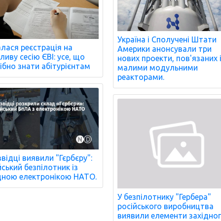
Україна і Сполучені Штати
лася реєстрація на
Америки анонсували три
ливу сесію ЄВІ: усе, що
нових проекти, пов'язаних 
ібно знати абітурієнтам
малими модульними
реакторами.
звідці виявили "Гєрбєру":
йський безпілотник із
дною електронікою НАТО.
У безпілотнику "Гербера"
російського виробництва
виявили елементи західно