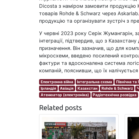
Dicosta з наміром замовити продукцію 
товарів Rohde & Schwarz через Askarlab
продукцію та організувати зустріч з п
У червні 2023 року Серік Жумангарін, з
інтеграції, підтвердив, що з Казахстану
призначення. Він зазначив, що для комп
мікросхеми, введено посилений контрол
фактури та вдосконалена система логі
компаній, пояснивши, що їх налічується
Електронна війна
Інтегральна схема
Північна та
Ірландія
Авіація
Казахстан
Rohde & Schwarz
Атенюатор (електроніка)
Радіотехнічна розвідка
Related posts