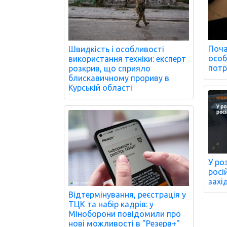
Поча
Швидкість і особливості
особ
використання техніки: експерт
потр
розкрив, що сприяло
блискавичному прориву в
Курській області
У ро
росі
захі
Відтермінування, реєстрація у
ТЦК та набір кадрів: у
Міноборони повідомили про
нові можливості в "Резерв+"