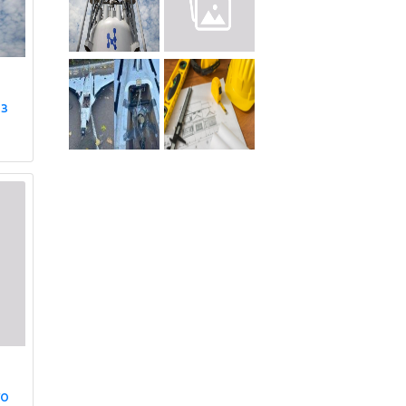
із
го