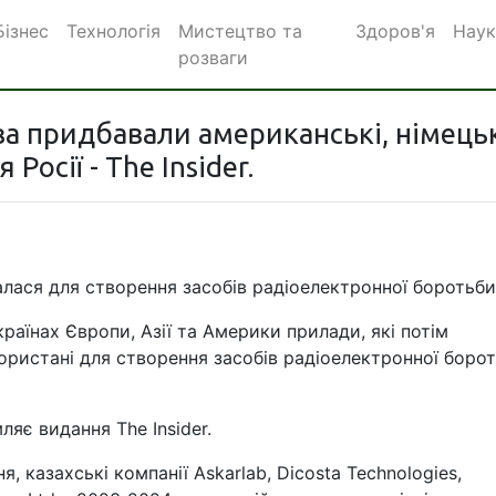
Бізнес
Технологія
Мистецтво та
Здоров'я
Наук
розваги
ва придбавали американські, німець
Росії - The Insider.
алася для створення засобів радіоелектронної боротьби
країнах Європи, Азії та Америки прилади, які потім
користані для створення засобів радіоелектронної боро
яє видання The Insider.
, казахські компанії Askarlab, Dicosta Technologies,