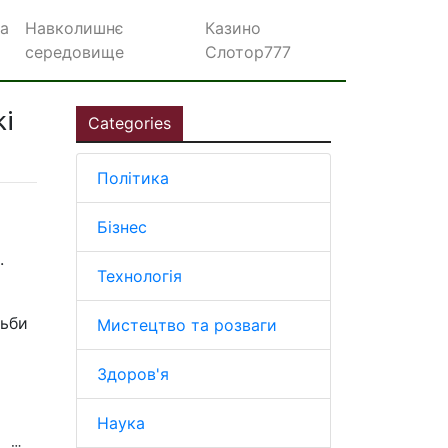
а
Навколишнє
Казино
середовище
Слотор777
кі
Categories
Політика
Бізнес
.
Технологія
тьби
Мистецтво та розваги
Здоров'я
Наука