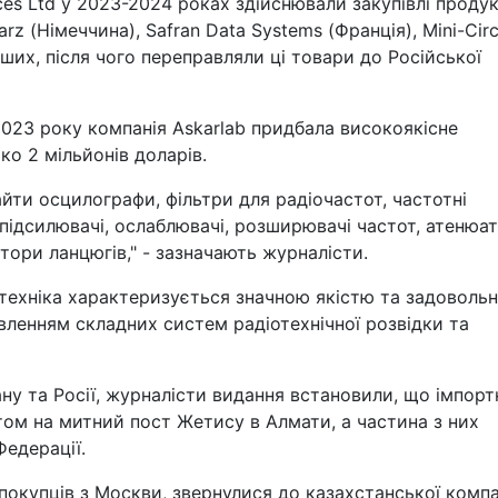
ces Ltd у 2023-2024 роках здійснювали закупівлі продук
rz (Німеччина), Safran Data Systems (Франція), Mini-Circ
інших, після чого переправляли ці товари до Російської
2023 року компанія Askarlab придбала високоякісне
ко 2 мільйонів доларів.
йти осцилографи, фільтри для радіочастот, частотні
 підсилювачі, ослаблювачі, розширювачі частот, атенюа
тори ланцюгів," - зазначають журналісти.
 техніка характеризується значною якістю та задоволь
овленням складних систем радіотехнічної розвідки та
ну та Росії, журналісти видання встановили, що імпорт
ом на митний пост Жетису в Алмати, а частина з них
Федерації.
 покупців з Москви, звернулися до казахстанської компа